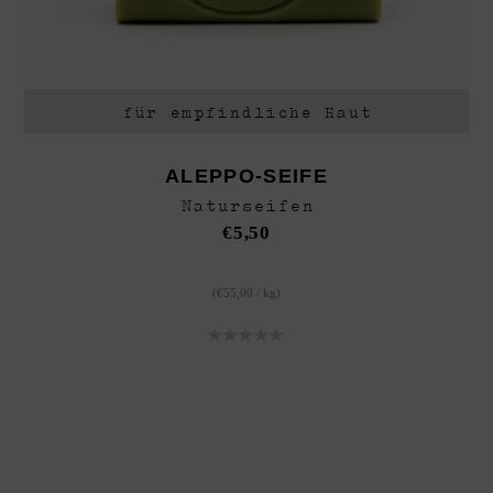
für empfindliche Haut
ALEPPO-SEIFE
Naturseifen
€
5,50
(
€
55,00
/
kg
)