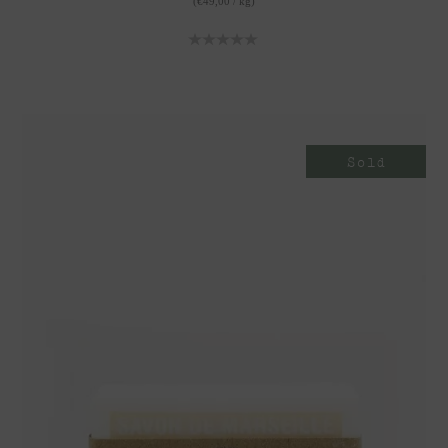
(
€
49,00
/
kg
)
Sold