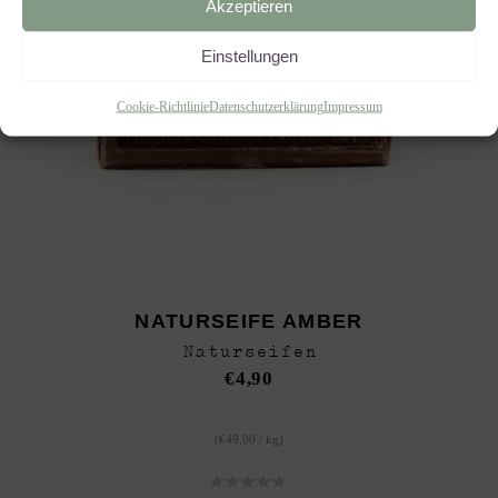
Akzeptieren
Einstellungen
Cookie-Richtlinie
Datenschutzerklärung
Impressum
NATURSEIFE AMBER
Naturseifen
€
4,90
(
€
49,00
/
kg
)