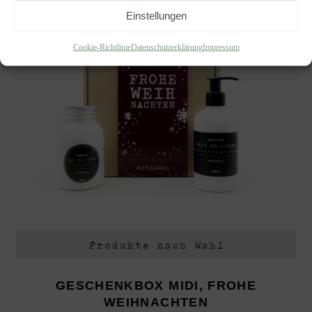
Einstellungen
Cookie-Richtlinie
Datenschutzerklärung
Impressum
Produkte nach Wahl
GESCHENKBOX MIDI, FROHE
WEIHNACHTEN