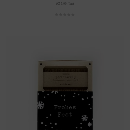
(
€
55,00
/
kg
)