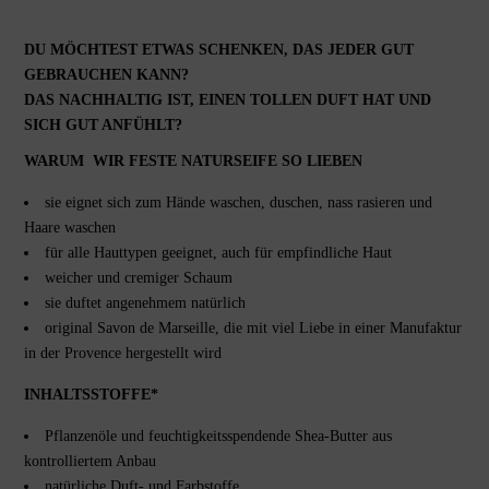
artisan
quantity
DU MÖCHTEST ETWAS SCHENKEN, DAS JEDER GUT
GEBRAUCHEN KANN?
DAS NACHHALTIG IST, EINEN TOLLEN DUFT HAT UND
SICH GUT ANFÜHLT?
WARUM WIR FESTE NATURSEIFE SO LIEBEN
sie eignet sich zum Hände waschen, duschen, nass rasieren und
Haare waschen
für alle Hauttypen geeignet, auch für empfindliche Haut
weicher und cremiger Schaum
sie duftet angenehmem natürlich
original Savon de Marseille, die mit viel Liebe in einer Manufaktur
in der Provence hergestellt wird
INHALTSSTOFFE*
Pflanzenöle und feuchtigkeitsspendende Shea-Butter aus
kontrolliertem Anbau
natürliche Duft- und Farbstoffe