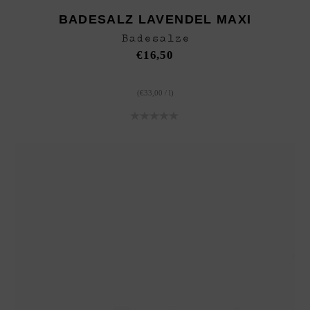
BADESALZ LAVENDEL MAXI
Badesalze
€
16,50
(
€
33,00
/
l
)