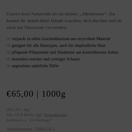
Unsere feste Naturseife ist ein kleiner „Alleskönner“. Du
kannst dir damit deine Hände waschen, dich duschen und sie
auch zur Nassrasur verwenden.
verpackt in edlen Geschenkkartons aus recyceltem Material
geeignet für alle Hauttypen, auch für empfindliche Haut
pflegende Pflanzenöle und Sheabutter aus kontrolliertem Anbau
besonders weicher und cremiger Schaum
angenehme natürliche Düfte
€
65,00
| 1000
g
(
€
65,00
/
kg
)
inkl. 19 % MwSt.
zzgl.
Versandkosten
Lieferzeit ca.:
2-4 Werktage
*
Artikelnummer:
25895156-3