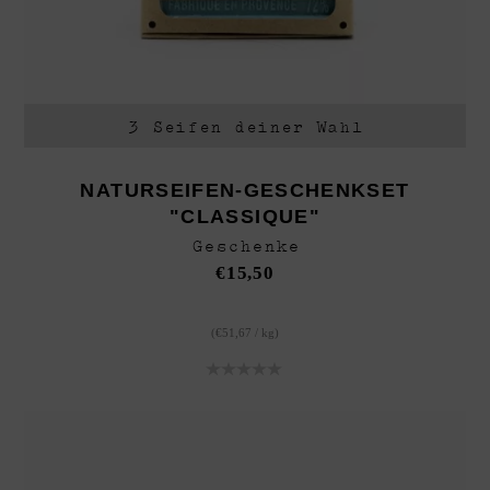
3 Seifen deiner Wahl
NATURSEIFEN-GESCHENKSET
"CLASSIQUE"
Geschenke
€
15,50
(
€
51,67
/
kg
)