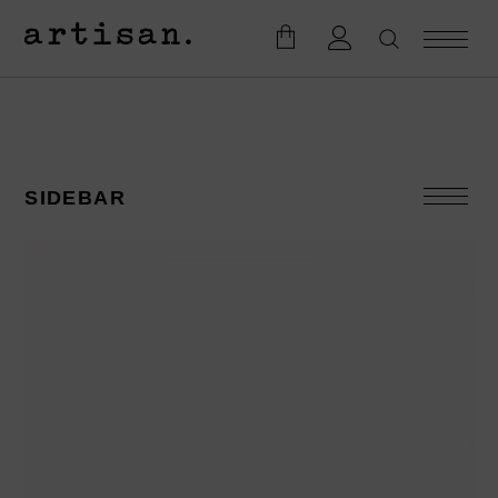
SIDEBAR
KATEGORIEN
Accesoires
Badesalze
Bodylotion
Duftkerzen
Eau de Toilette
Geschenke
Firmengeschenke