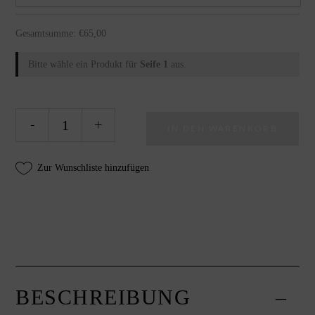
Gesamtsumme:
€
65,00
Bitte wähle ein Produkt für
Seife 1
aus.
Naturseifen-
Alte
-
+
IN DEN WARENKORB
Sparset
Frohe
Weihnachten,
Zur Wunschliste hinzufügen
10
feste
Hand-
und
Duschseifen,
Savon
de
BESCHREIBUNG
Marseille
von