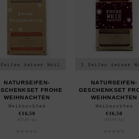
 Seifen deiner Wahl
3 Seifen deiner W
NATURSEIFEN-
NATURSEIFEN-
SCHENKSET FROHE
GESCHENKSET FR
WEIHNACHTEN
WEIHNACHTEN
Weihnachten
Weihnachten
€
16,50
€
16,50
(
€
55,00
/
kg
)
(
€
55,00
/
kg
)