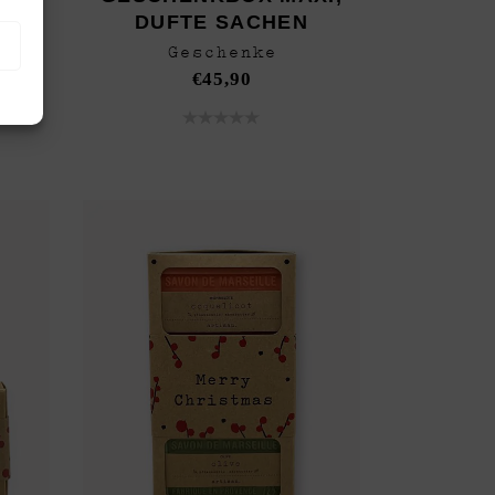
HEN
DUFTE SACHEN
Geschenke
€
45,90