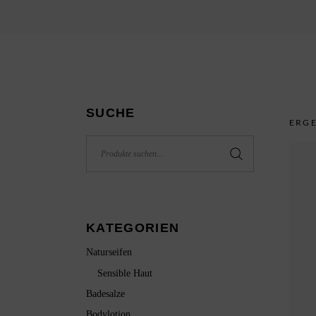
P
A
SUCHE
ERGE
Search
for:
KATEGORIEN
Naturseifen
Sensible Haut
Badesalze
Bodylotion