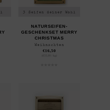
hl
3 Seifen deiner Wahl
NATURSEIFEN-
RY
GESCHENKSET MERRY
CHRISTMAS
Weihnachten
€
16,50
(
€
55,00
/
kg
)