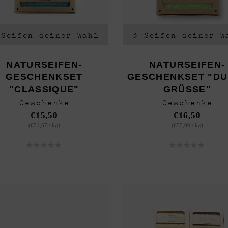
 Seifen deiner Wahl
3 Seifen deiner W
NATURSEIFEN-
NATURSEIFEN-
GESCHENKSET
GESCHENKSET "DU
"CLASSIQUE"
GRÜSSE"
Geschenke
Geschenke
€
15,50
€
16,50
(
€
51,67
/
kg
)
(
€
55,00
/
kg
)