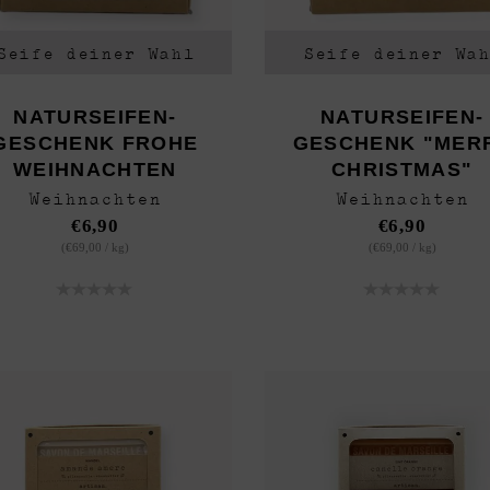
Seife deiner Wahl
Seife deiner Wa
NATURSEIFEN-
NATURSEIFEN-
GESCHENK FROHE
GESCHENK "MER
WEIHNACHTEN
CHRISTMAS"
Weihnachten
Weihnachten
€
6,90
€
6,90
(
€
69,00
/
kg
)
(
€
69,00
/
kg
)