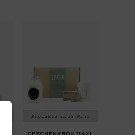
hl
Produkte nach Wahl
DI-
GESCHENKBOX MAXI,