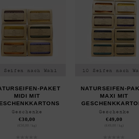
6 Seifen nach Wahl
10 Seifen nach W
ATURSEIFEN-PAKET
NATURSEIFEN-PA
MIDI MIT
MAXI MIT
ESCHENKKARTONS
GESCHENKKARTO
Geschenke
Geschenke
€
30,00
€
49,00
(
€
50,00
/
kg
)
(
€
49,00
/
kg
)