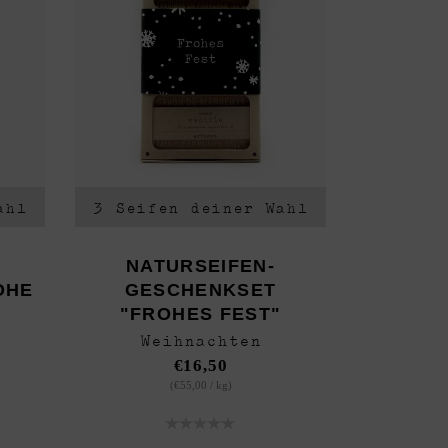
ahl
3 Seifen deiner Wahl
NATURSEIFEN-
OHE
GESCHENKSET
"FROHES FEST"
Weihnachten
€
16,50
(
€
55,00
/
kg
)