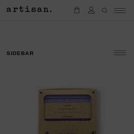
SIDEBAR
KATEGORIEN
Accesoires
Badesalze
Bodylotion
Duftkerzen
Eau de Toilette
Geschenke
Firmengeschenke