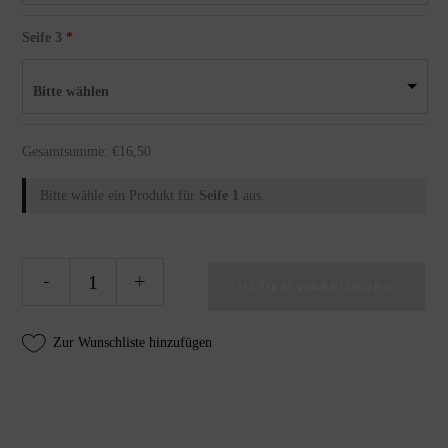
Seife 3
Bitte wählen
Gesamtsumme:
€
16,50
Bitte wähle ein Produkt für
Seife 1
aus.
Naturseifen-
Alte
-
+
IN DEN WARENKORB
Geschenkset
"Dufte
Grüsse"
Zur Wunschliste hinzufügen
quantity