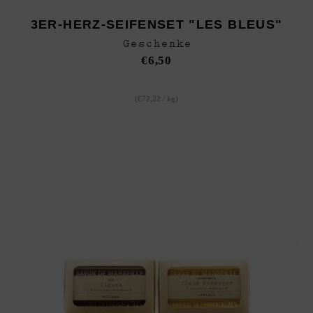
3ER-HERZ-SEIFENSET "LES BLEUS"
Geschenke
€
6,50
(
€
72,22
/
kg
)