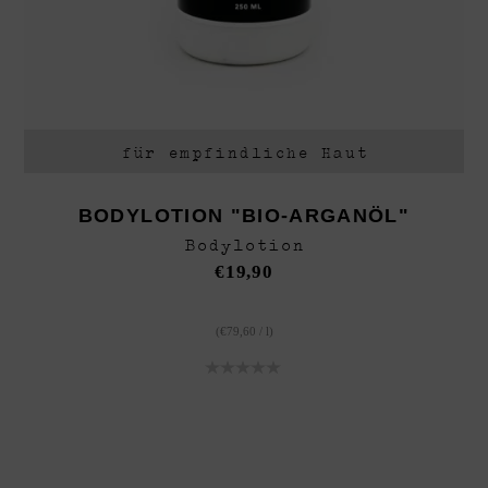
für empfindliche Haut
BODYLOTION "BIO-ARGANÖL"
Bodylotion
€
19,90
(
€
79,60
/
l
)