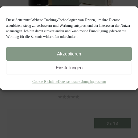
Diese Seite nutzt Website Tracking-Technologien von Dritten, um ihre Dienste
anzubieten, stetig zu verbessern und Werbung entsprechend der Interessen der Nutzer
anzuzeigen. Ich bin damit einverstanden und kann meine Einwilligung jederzeit mit
Produkte nach Wahl
Wirkung für die Zukunft widerrufen oder ändern.
GESCHENKBOX MIDI-DEUX, DUFTE
Akzeptieren
SACHEN
Einstellungen
Geschenke
€
33,90
Cookie-Richtlinie
Datenschutzerklärung
Impressum
Sold