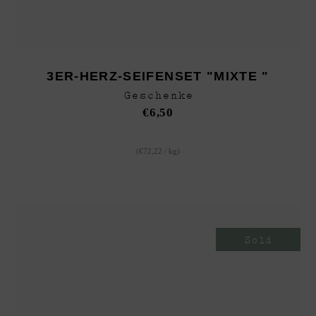
3ER-HERZ-SEIFENSET "MIXTE "
Geschenke
€
6,50
(
€
72,22
/
kg
)
Sold