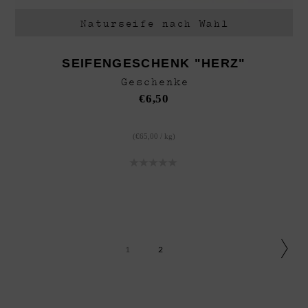
Naturseife nach Wahl
SEIFENGESCHENK "HERZ"
Geschenke
€
6,50
(
€
65,00
/
kg
)
1
2