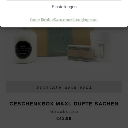
Einstellungen
Cookie-Richtlinie
Datenschutzerklärung
Impressum
Produkte nach Wahl
GESCHENKBOX MAXI, DUFTE SACHEN
Geschenke
€
45,90