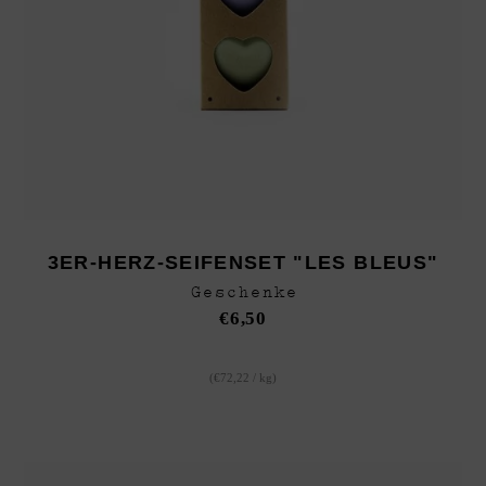
3ER-HERZ-SEIFENSET "LES BLEUS"
Geschenke
€
6,50
(
€
72,22
/
kg
)