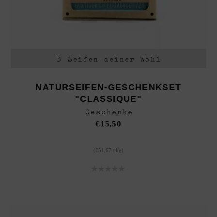
Personalisierte Geschenke
Weihnachten
Accesoires
3 Seifen deiner Wahl
NATURSEIFEN-GESCHENKSET
"CLASSIQUE"
Geschenke
€
15,50
(
€
51,67
/
kg
)