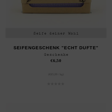
Seife deiner Wahl
SEIFENGESCHENK "ECHT DUFTE"
Geschenke
€
6,50
(
€
65,00
/
kg
)