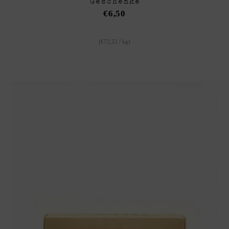
Geschenke
€
6,50
(
€
72,22
/
kg
)