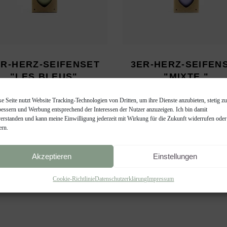
ER-HERZ-SEIFENSET
3ER-HERZ-SEIFEN
"LES BLEUS"
"MIXTE "
Geschenke
Geschenke
se Seite nutzt Website Tracking-Technologien von Dritten, um ihre Dienste anzubieten, stetig zu
€
6,50
€
6,50
bessern und Werbung entsprechend der Interessen der Nutzer anzuzeigen. Ich bin damit
(
€
72,22
/
kg
)
(
€
72,22
/
kg
)
verstanden und kann meine Einwilligung jederzeit mit Wirkung für die Zukunft widerrufen oder
ern.
Akzeptieren
Einstellungen
Cookie-Richtlinie
Datenschutzerklärung
Impressum