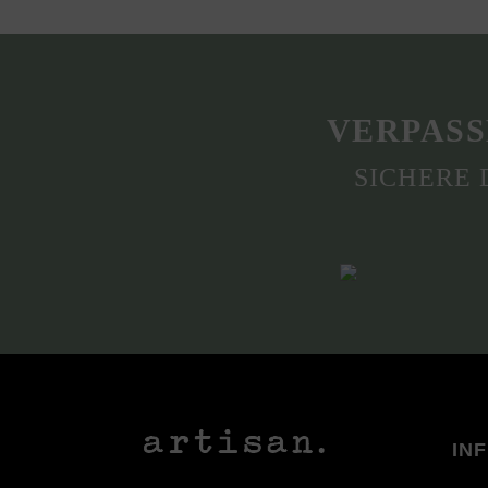
VERPASS
SICHERE 
IN