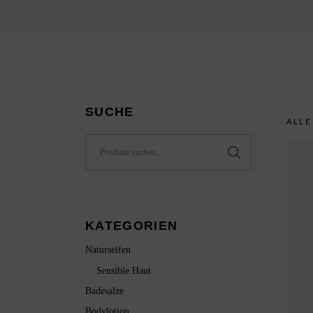
P
A
SUCHE
ALLE
Search
for:
KATEGORIEN
Naturseifen
Sensible Haut
Badesalze
Bodylotion