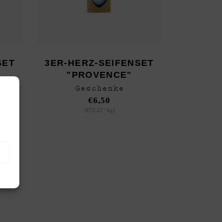
SET
3ER-HERZ-SEIFENSET
"PROVENCE"
Geschenke
€
6,50
(
€
72,22
/
kg
)