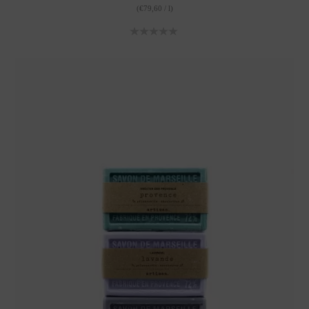
(
€
79,60
/
l
)