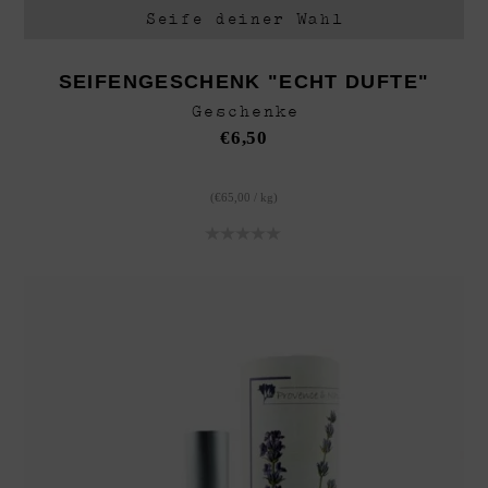
Seife deiner Wahl
SEIFENGESCHENK "ECHT DUFTE"
Geschenke
€
6,50
(
€
65,00
/
kg
)