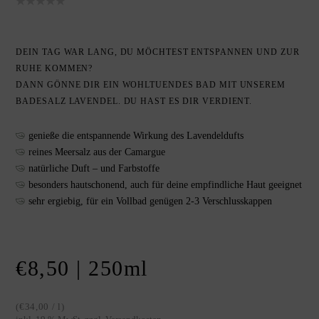
DEIN TAG WAR LANG, DU MÖCHTEST ENTSPANNEN UND ZUR
RUHE KOMMEN?
DANN GÖNNE DIR EIN WOHLTUENDES BAD MIT UNSEREM
BADESALZ LAVENDEL. DU HAST ES DIR VERDIENT.
genieße die entspannende Wirkung des Lavendeldufts
reines Meersalz aus der Camargue
natürliche Duft – und Farbstoffe
besonders hautschonend, auch für deine empfindliche Haut geeignet
sehr ergiebig, für ein Vollbad genügen 2-3 Verschlusskappen
€
8,50
| 250
ml
(
€
34,00
/
l
)