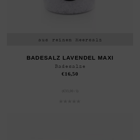
aus reinem Meersalz
BADESALZ LAVENDEL MAXI
Badesalze
€
16,50
(
€
33,00
/
l
)