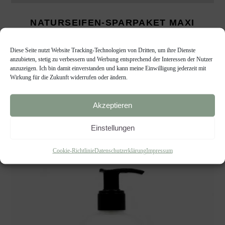
NATURSEIFEN-SPARPAKET MAXI
Naturseifen
€
44,90
Diese Seite nutzt Website Tracking-Technologien von Dritten, um ihre Dienste
anzubieten, stetig zu verbessern und Werbung entsprechend der Interessen der Nutzer
anzuzeigen. Ich bin damit einverstanden und kann meine Einwilligung jederzeit mit
(
€
44,90
/
kg
)
Wirkung für die Zukunft widerrufen oder ändern.
Akzeptieren
Einstellungen
Cookie-Richtlinie
Datenschutzerklärung
Impressum