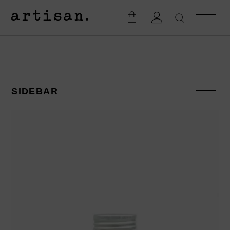
SIDEBAR
KATEGORIEN
Accesoires
Badesalze
Bodylotion
Duftkerzen
Eau de Toilette
Geschenke
Firmengeschenke