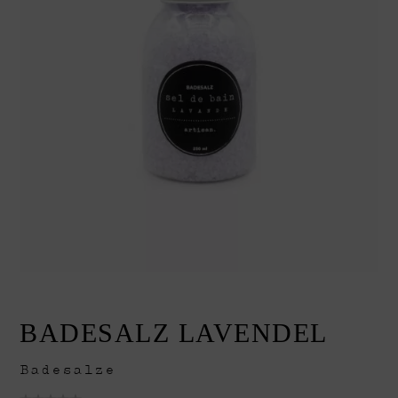
Geschenkboxen
Geschenksets
Weihnachten
Naturseifen
Sensible Haut
Raumdüfte
BADESALZ LAVENDEL
Badesalze