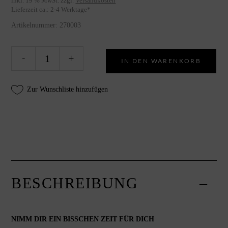
inkl. 19 % MwSt.
zzgl.
Versandkosten
Lieferzeit ca.:
2-4 Werktage
*
Artikelnummer:
270003
Badesalz
Alte
-
+
IN DEN WARENKORB
Lavendel
quantity
Zur Wunschliste hinzufügen
BESCHREIBUNG
NIMM DIR EIN BISSCHEN ZEIT FÜR DICH