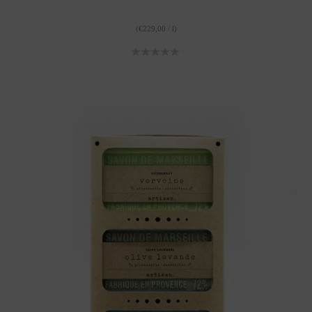
(
€
229,00
/
l
)