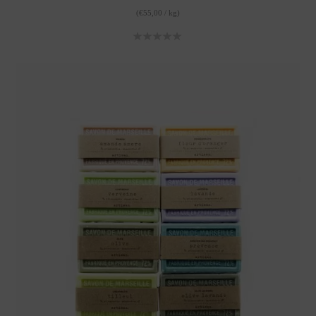
(
€
55,00
/
kg
)