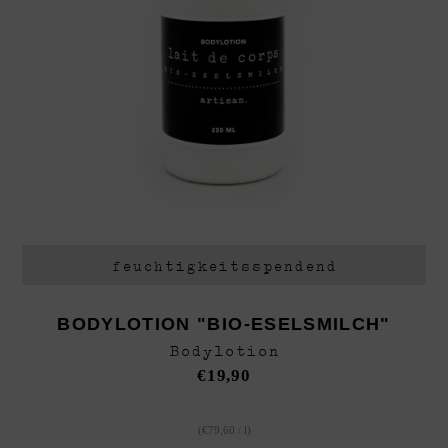
feuchtigkeitsspendend
BODYLOTION "BIO-ESELSMILCH"
Bodylotion
€
19,90
(
€
79,60
/
l
)