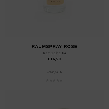
RAUMSPRAY ROSE
Raumdüfte
€
16,50
(
€
165,00
/
l
)