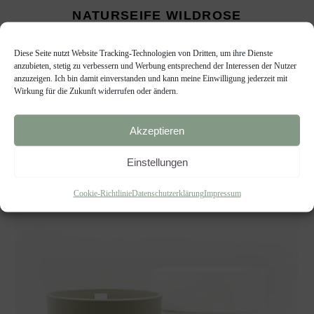
NATURSEIFE WILDROSE
Naturseifen
€
4,90
Diese Seite nutzt Website Tracking-Technologien von Dritten, um ihre Dienste
anzubieten, stetig zu verbessern und Werbung entsprechend der Interessen der Nutzer
anzuzeigen. Ich bin damit einverstanden und kann meine Einwilligung jederzeit mit
(
€
49,00
/
kg
)
Wirkung für die Zukunft widerrufen oder ändern.
Akzeptieren
Einstellungen
Cookie-Richtlinie
Datenschutzerklärung
Impressum