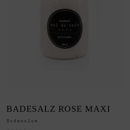
Geschenkboxen
Geschenksets
Weihnachten
Naturseifen
Sensible Haut
Raumdüfte
BADESALZ ROSE MAXI
Badesalze