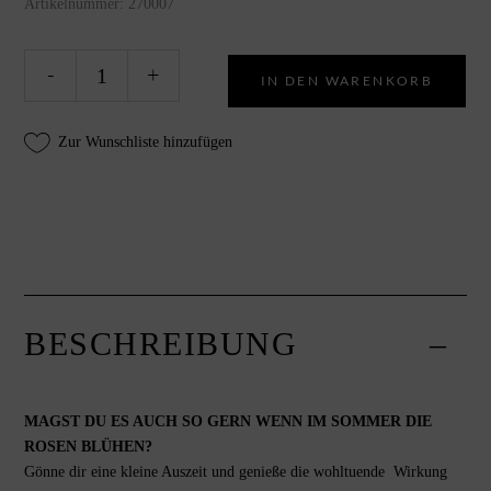
Artikelnummer:
270007
Badesalz
Alte
-
+
IN DEN WARENKORB
Rose
Maxi
quantity
Zur Wunschliste hinzufügen
BESCHREIBUNG
MAGST DU ES AUCH SO GERN WENN IM SOMMER DIE
ROSEN BLÜHEN?
Gönne dir eine kleine Auszeit und genieße die wohltuende Wirkung