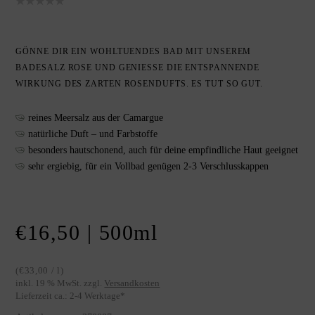
GÖNNE DIR EIN WOHLTUENDES BAD MIT UNSEREM
BADESALZ ROSE UND GENIESSE DIE ENTSPANNENDE W
IRKUNG DES ZARTEN ROSENDUFTS. ES TUT SO GUT.
reines Meersalz aus der Camargue
natürliche Duft – und Farbstoffe
besonders hautschonend, auch für deine empfindliche Haut geeignet
sehr ergiebig, für ein Vollbad genügen 2-3 Verschlusskappen
€
16,50
| 500
ml
(
€
33,00
/
l
)
inkl. 19 % MwSt.
zzgl.
Versandkosten
Lieferzeit ca.:
2-4 Werktage
*