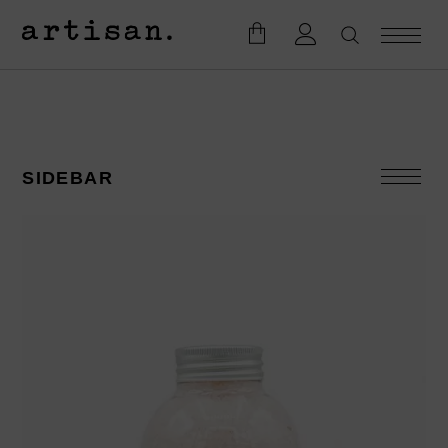
SIDEBAR
KATEGORIEN
Accesoires
Badesalze
Bodylotion
Duftkerzen
Eau de Toilette
Geschenke
Firmengeschenke