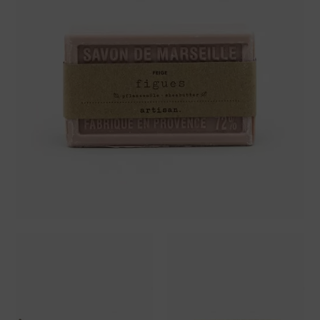
Geschenkboxen
Geschenksets
Weihnachten
Naturseifen
Sensible Haut
Raumdüfte