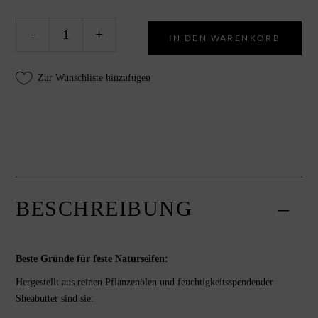
Naturseife
Alte
-
+
IN DEN WARENKORB
"Feige/
Figues",
feste
Zur Wunschliste hinzufügen
Hand
-
und
Duschseife
,
Savon
de
BESCHREIBUNG
Marseille
von
artisan.
quantity
Beste Gründe für feste Naturseifen:
Hergestellt aus reinen Pflanzenölen und feuchtigkeitsspendender
Sheabutter sind sie: