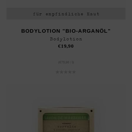
für empfindliche Haut
BODYLOTION "BIO-ARGANÖL"
Bodylotion
€
19,90
(
€
79,60
/
l
)