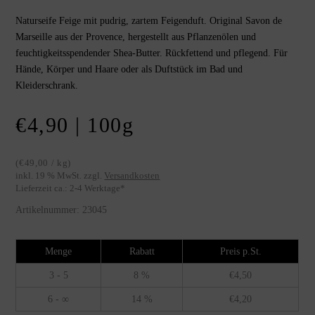
Naturseife Feige mit pudrig, zartem Feigenduft. Original Savon de
Marseille aus der Provence, hergestellt aus Pflanzenölen und
feuchtigkeitsspendender Shea-Butter. Rückfettend und pflegend. Für
Hände, Körper und Haare oder als Duftstück im Bad und
Kleiderschrank.
€
4,90
| 100
g
(
€
49,00
/
kg
)
inkl. 19 % MwSt.
zzgl.
Versandkosten
Lieferzeit ca.:
2-4 Werktage
*
Artikelnummer:
23045
Menge
Rabatt
Preis p.St.
3 - 5
8 %
€
4,50
6 - ∞
14 %
€
4,20