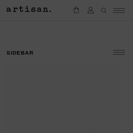
SIDEBAR
KATEGORIEN
Accesoires
Badesalze
Bodylotion
Duftkerzen
Eau de Toilette
Geschenke
Firmengeschenke