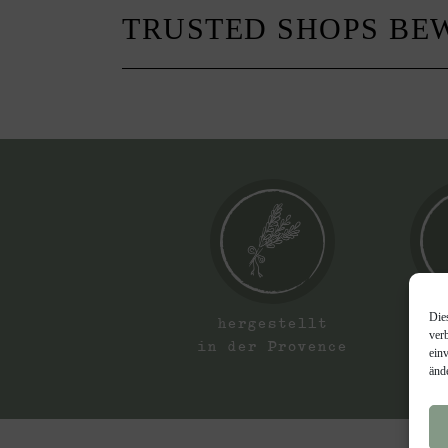
TRUSTED SHOPS B
Die
na
hergestellt
ver
Du
in der Provence
ein
änd