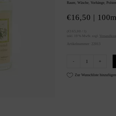
Raum, Wäsche, Vorhänge, Polster
ersonalisierte Geschenke
ccesoires
€
16,50
| 100
m
(
€
165,00
/
l
)
inkl. 19 % MwSt.
zzgl.
Versandkos
Artikelnummer:
22013
Raumduft
-
+
"Verveine"
von
Zur Wunschliste hinzufügen
Provence
et
nature
quantity