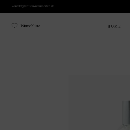
kontakt@artisan-naturseifen.de
Wunschliste
HOME
N
S
B
B
E
N
R
S
D
B
G
B
P
E
A
R
D
G