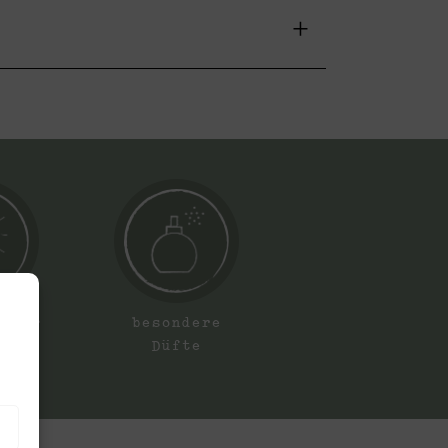
Natur
besondere
ert
Düfte