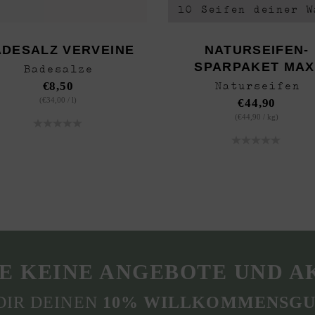
10 Seifen deiner W
DESALZ VERVEINE
NATURSEIFEN-
SPARPAKET MAX
Badesalze
Naturseifen
€
8,50
(
€
34,00
/
l
)
€
44,90
(
€
44,90
/
kg
)
E KEINE ANGEBOTE UND A
DIR DEINEN
10% WILLKOMMENSGU