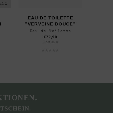
ahl
EAU DE TOILETTE
I
"VERVEINE DOUCE"
Eau de Toilette
€
22,90
(
€
229,00
/
l
)
KTIONEN.
TSCHEIN.